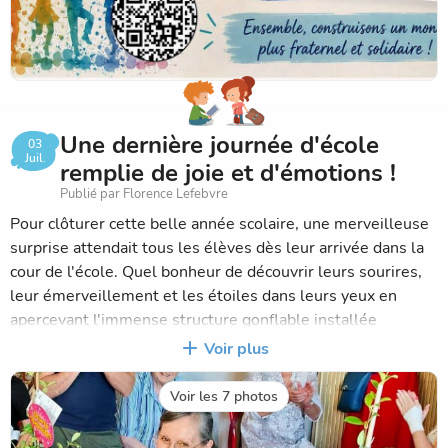
action collective vient rappeler combien la force du lien
entre établissements, familles, équipes éducatives et
partenaires est précieuse et porteuse d’espérance.
Un grand merci à tous les enfants impliqués, aux équipes
éducatives, ainsi qu’à l’ensemble des acteurs du réseau
Une dernière journée d'école
03
pour cette belle dynamique partagée.
Juil.
remplie de joie et d'émotions !
👉 La vidéo du flashmob est à découvrir ici :
Publié par Florence Lefebvre
youtu.be/S7Vox1w93pA
Pour clôturer cette belle année scolaire, une merveilleuse
surprise attendait tous les élèves dès leur arrivée dans la
cour de l'école. Quel bonheur de découvrir leurs sourires,
Belle découverte à toutes et à tous !
leur émerveillement et les étoiles dans leurs yeux en
apercevant l'immense structure gonflable installée
spécialement pour eux !
Voir plus
Cette journée festive a tenu toutes ses promesses :
Voir les 7 photos
glissades à volonté, canon à mousse, flash mob, boum des
CM2, batailles d'eau rafraîchissantes et, pour terminer, un