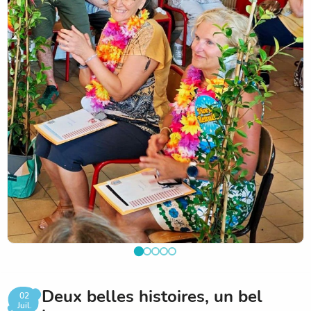
délicieux goûter généreusement offert par l'APEL. Autant
de moments de joie, de rires et de partage qui resteront
gravés dans les mémoires.
À 16 heures, les familles ont rejoint la cour pour vivre un
moment particulièrement émouvant : la traditionnelle haie
d'honneur réservée à nos élèves de CM2, prêts à prendre
leur envol vers une nouvelle aventure. Les élèves de
Moyenne et Grande Section ainsi que les classes de CE1-
CE2 ont ensuite offert une jolie surprise musicale à leur
maîtresse qui s'apprêtait à partir à la retraite, un instant
rempli de tendresse et d'émotion.
Les au revoir aux élèves et à leurs familles ont marqué la
fin de cette année scolaire, avec le souhait de retrouver
chacun reposé, en pleine forme et prêt à vivre de nouveaux
projets à Sainte-Ernestine.
Deux belles histoires, un bel
02
Juil.