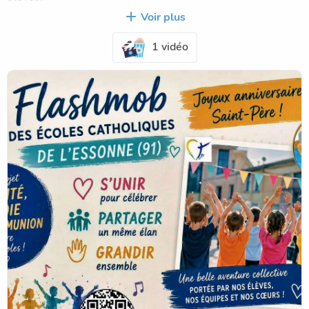
Voir plus
Au-delà de la chorégraphie, ce projet a surtout été une
1 vidéo
magnifique expérience de coopération, de rencontre et de
communion entre les établissements. Chaque école a
apporté sa pierre à l’édifice, dans un même élan, porté par
la joie de faire ensemble et de célébrer des valeurs
communes.
À l’école Sainte Ernestine, les élèves se sont pleinement
investis dans cette aventure. Ils ont vécu des temps de
répétition riches en énergie, en entraide et en fierté
collective. Ce type de projet permet de donner tout son
sens à ce que nous cherchons à construire au quotidien :
apprendre ensemble, se respecter, et grandir dans un
esprit de solidarité.
Dans un contexte de fin d’année marqué également par de
nombreux moments forts au sein de notre école, cette