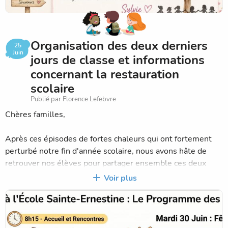
dynamique et conviviale. Sans eux, rien de tout cela ne
serait possible.
Toute l'équipe de Sainte-Ernestine vous souhaite un très
Organisation des deux derniers
25
bel été, de merveilleuses vacances en famille et vous
Juin
jours de classe et informations
donne rendez-vous à la rentrée pour une nouvelle année
concernant la restauration
riche en découvertes, en apprentissages, en amitié et en
scolaire
beaux projets !
Publié par Florence Lefebvre
Chères familles,
Après ces épisodes de fortes chaleurs qui ont fortement
perturbé notre fin d'année scolaire, nous avons hâte de
retrouver nos élèves pour partager ensemble ces deux
derniers jours à l'école Sainte-Ernestine.
Voir plus
Lundi 29 juin : matinée d'intégration
L'ouverture du portail se fera à 8h15, comme